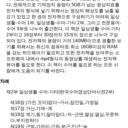
다. 전체적으로 기억장치 용량이 5GB가 넘는 영상자료를
전자책의 형식에 넣기 위해서는 영상의 해상도를 낮출 필
요가 있었고 한 권의 전자책으로 구성하기가 어려워 일상
생활-수어 1부, 일상생활-수어-기타 2부, 그리고 전문용어-
수어 3부로 나누어 출간한다. 이 책은 일상생활-수어-기타
2부이고 16장부터 30장까지 15개의 장으로 나누어 구성
되어 있다. 전자책의 용량이 거의 140MB이므로 원활한 보
기를 위해서는 최신의 컴퓨터로 최소 16GB이상의 RAM
을 갖는 하드웨어가 필요하고 또한 전자책을 보여주는 소
프트웨어 내에서 mp4형식의 동영상를 재생하는 전자책
뷰어를 필요로 한다. 이 책이 수어를 필요로 하는 모든 사
람에게 도움이 되기를 바란다.
차례
제2부 일상생활 수어-기타(한국수어영상단어사전2부)
제16장 (가진 것이)없다~가사,집안일,가정일
제17장 가산,가재~계
제18장 계기,동기,말미암다,-자~근면,열성,열심,꾸준하
다,부지런하다
제19장 근방,가까이,근처,부근,인근~농