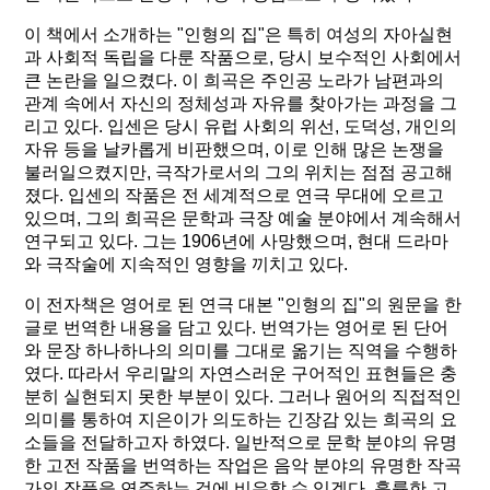
이 책에서 소개하는 "인형의 집"은 특히 여성의 자아실현
과 사회적 독립을 다룬 작품으로, 당시 보수적인 사회에서
큰 논란을 일으켰다. 이 희곡은 주인공 노라가 남편과의
관계 속에서 자신의 정체성과 자유를 찾아가는 과정을 그
리고 있다. 입센은 당시 유럽 사회의 위선, 도덕성, 개인의
자유 등을 날카롭게 비판했으며, 이로 인해 많은 논쟁을
불러일으켰지만, 극작가로서의 그의 위치는 점점 공고해
졌다. 입센의 작품은 전 세계적으로 연극 무대에 오르고
있으며, 그의 희곡은 문학과 극장 예술 분야에서 계속해서
연구되고 있다. 그는 1906년에 사망했으며, 현대 드라마
와 극작술에 지속적인 영향을 끼치고 있다.
이 전자책은 영어로 된 연극 대본 "인형의 집"의 원문을 한
글로 번역한 내용을 담고 있다. 번역가는 영어로 된 단어
와 문장 하나하나의 의미를 그대로 옮기는 직역을 수행하
였다. 따라서 우리말의 자연스러운 구어적인 표현들은 충
분히 실현되지 못한 부분이 있다. 그러나 원어의 직접적인
의미를 통하여 지은이가 의도하는 긴장감 있는 희곡의 요
소들을 전달하고자 하였다. 일반적으로 문학 분야의 유명
한 고전 작품을 번역하는 작업은 음악 분야의 유명한 작곡
가의 작품을 연주하는 것에 비유할 수 있겠다. 훌륭한 고